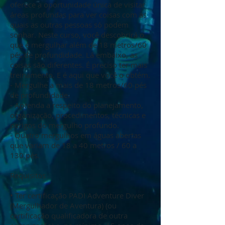
oferece a oportunidade única de visitar
áreas profundas para ver coisas com as
quais as outras pessoas só podem
sonhar. Neste curso, você descobrirá o
que é mergulhar além de 18 metros/60
pés de profundidade. Lá embaixo, as
coisas são diferentes. É preciso ter mais
treinamento. E é aqui que você o obtém.
- Mergulhe a mais de 18 metros/60 pés
de profundidade.
- Aprenda a respeito do planejamento,
organização, procedimentos, técnicas e
perigos do mergulho profundo.
- Quatro mergulhos em águas abertas
que variam de 18 a 40 metros / 60 a
130 pés.
Requisitos
• Ter certificação PADI Adventure Diver
(Mergulhador de Aventura) (ou
certificação qualificadora de outra