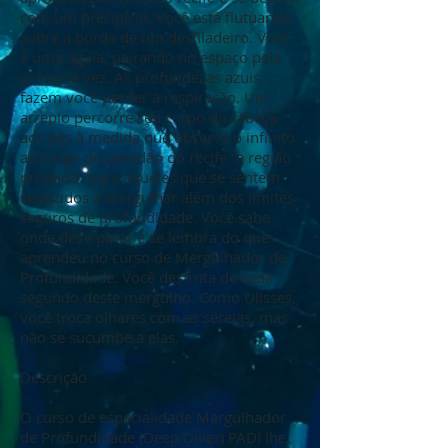
com um precipício. Você está flutuando
sobre a borda de um desfiladeiro. Você
é uma águia, pairando no espaço pela
primeira vez. As profundezas azuis
fazem você perder a respiração. Um
arrepio percorre seu corpo da cabeça
aos pés à medida que observa o infinito
ao longo do paredão do recife "a região
proibida" para aqueles que se sentem
seduzidos a mergulhar além dos limites
seguros de profundidade. Você sabe
onde deve parar e se lembra do que
aprendeu no curso de Mergulhador de
Profundidade. Você desfruta de cada
segundo deste mergulho. Como Ulisses,
você troca olhares com as sereias, mas
não se sucumbe a elas.
Descrição
O curso de especialidade Mergulhador
de Profundidade (Deep Diver) PADI lhe