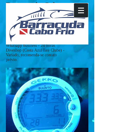
Barracuda Cabo
Frio
Tel:
+55(22)981288929
Whatsapp business
+55(22)26483335
mergulho@barracudacabofrio.com
HORÁRIO DE ATENDIMENTO:
Whatsapp business - 24 horas.
Diveshop (Costa Azul Iate Clube) -
Variado, recomenda-se contato
prévio.