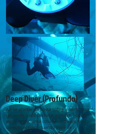
Deep Diver (Profundo)
Ao se afastar da costa sobre a parte rasa
do recife, você percebe algo um pouco
além da próxima coluna de corais. Seu
coração acelera quando você se
aproxima por cima do recife e se depara