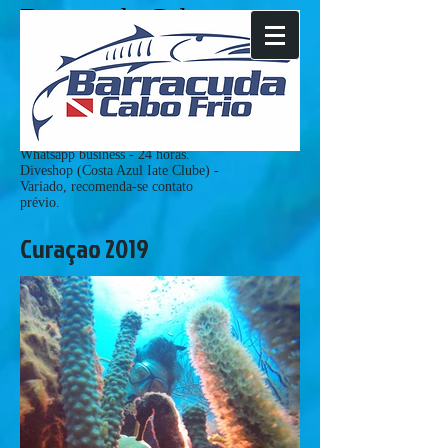
Barracuda Cabo
Frio
Tel:
+55(22)981288929
Whatsapp business
+55(22)26483335
mergulho@barracudacabofrio.com
HORÁRIO DE ATENDIMENTO:
Whatsapp business - 24 horas.
Diveshop (Costa Azul Iate Clube) -
Variado, recomenda-se contato
prévio.
Curaçao 2019