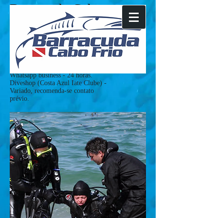
Barracuda Cabo
Frio
Tel:
+55(22)981288929
Whatsapp business
+55(22)26483335
mergulho@barracudacabofrio.com
HORÁRIO DE ATENDIMENTO:
Whatsapp business - 24 horas.
Diveshop (Costa Azul Iate Clube) -
Variado, recomenda-se contato
prévio.