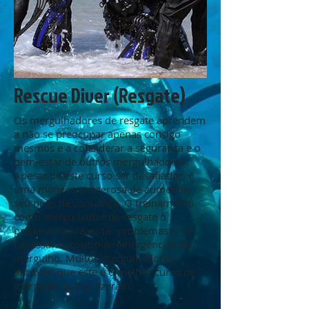
Rescue Diver (Resgate)
Os mergulhadores de resgate aprendem
a não se preocupar apenas consigo
mesmos e a considerar a segurança e o
bem-estar de outros mergulhadores.
Apesar de este curso ser desafiador, é
uma maneira prazerosa de aumentar
seu nível de confiança. O treinamento
como mergulhador de resgate o
preparará para evitar problemas e, se
necessário, controlar emergências de
mergulho. Muitos mergulhadores
afirmam que este é o melhor curso de
mergulho que já fizeram.