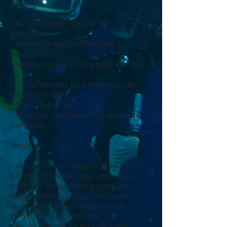
Descrição
• Auto-resgate e estresse do
mergulhador.
• Controle e equipamentos de
emergências.
• Reação perante um mergulhador em
pânico.
• Procedimentos para ventilação de
socorro na água.
• Egressos (saídas).
• Situações simuladas de acidentes de
mergulho.
Requisitos
- Ter, no mínimo, a certificação PADI
Adventure Diver e haver realizado o
mergulho de aventura Navegação
Subaquática ou possuir certificação
equivalente de outra organização
certificadora reconhecida.
- Ter no mínimo 12 anos de idade.