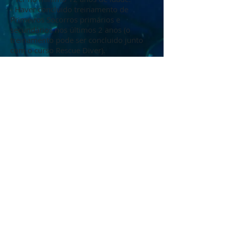
- Haver concluido treinamento de
Primeiros Socorros primários e
secundários nos últimos 2 anos (o
treinamento pode ser concluido junto
com o curso Rescue Diver).
Material e equipamentos necessários
- Crew Pack Rescue Diver (fornecido ao
aluno no início do curso).
- Todos os equipamentos pessoais
previstos para o
AOWD (mergulhador
avançado).
Investimento:
Para mais informações sobre preços e
como realizar e obter a
certificação
Rescue Diver da PAD
I, entre
em contato conosco.
Tel.
(22)981288929
.
Whatsapp business
(22)26483335
mergulho@barracudacabofrio.com