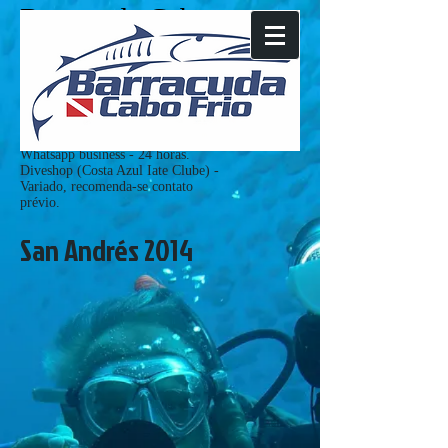
Barracuda Cabo
Frio
Tel:
+55(22)981288929
Whatsapp business
+55(22)26483335
mergulho@barracudacabofrio.com
HORÁRIO DE ATENDIMENTO:
Whatsapp business - 24 horas.
Diveshop (Costa Azul Iate Clube) -
Variado, recomenda-se contato
prévio.
San Andrés 2014